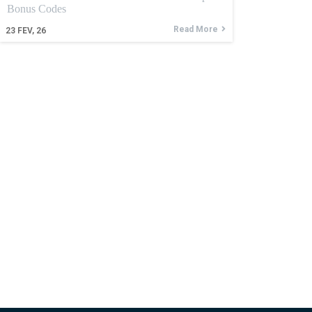
Bonus Codes
Read More
23
FEV, 26