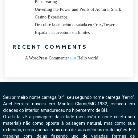
Piekervaring
Unveiling the Power and Perils of Admiral Shark
Casino Experience
Descubre la emoción desatada en CrazyTower
España una aventura sin límites
RECENT COMMENTS
em
A WordPress Commenter
Hello world!
Seu primeiro nome carrega “ar”, seu segundo nome carrega “ferro”.
Ariel Ferreira nasceu em Montes Claros/MG-1982, cresceu em
cidades do interior, amadureceu no hipercentro de BH.
O artista vê a paisagem da cidade (seu chão e onde coleta seu
material) não como oposta à paisagem natural, mas como sua
extensão, como apenas mais uma de suas infindas modulações. Ele
trabalha com ideias fazendo uso de variadas formas de