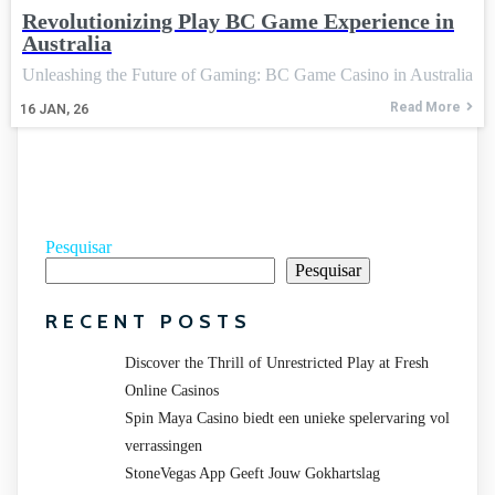
Revolutionizing Play BC Game Experience in
Australia
Unleashing the Future of Gaming: BC Game Casino in Australia
Read More
16
JAN, 26
Pesquisar
Pesquisar
RECENT POSTS
Discover the Thrill of Unrestricted Play at Fresh
Online Casinos
Spin Maya Casino biedt een unieke spelervaring vol
verrassingen
StoneVegas App Geeft Jouw Gokhartslag