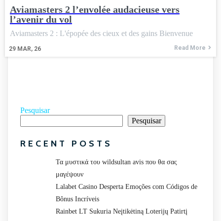
Aviamasters 2 l’envolée audacieuse vers
l’avenir du vol
Aviamasters 2 : L'épopée des cieux et des gains Bienvenue
Read More
29
MAR, 26
Pesquisar
Pesquisar
RECENT POSTS
Τα μυστικά του wildsultan avis που θα σας
μαγέψουν
Lalabet Casino Desperta Emoções com Códigos de
Bônus Incríveis
Rainbet LT Sukuria Neįtikėtiną Loterijų Patirtį