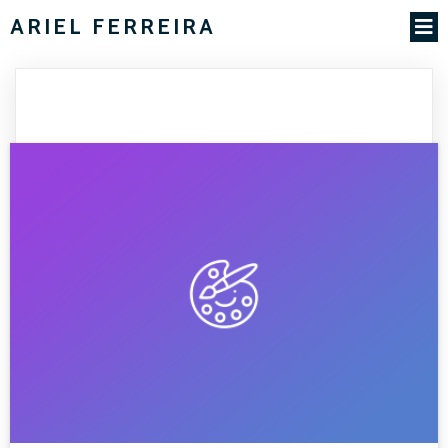
ARIEL FERREIRA