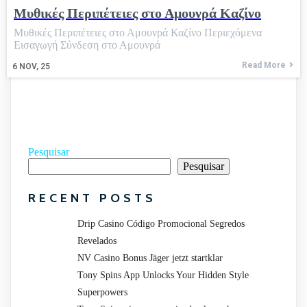
Μυθικές Περιπέτειες στο Αμουνρά Καζίνο
Μυθικές Περιπέτειες στο Αμουνρά Καζίνο Περιεχόμενα
Εισαγωγή Σύνδεση στο Αμουνρά
Read More
6
NOV, 25
Pesquisar
Pesquisar
RECENT POSTS
Drip Casino Código Promocional Segredos
Revelados
NV Casino Bonus Jäger jetzt startklar
Tony Spins App Unlocks Your Hidden Style
Superpowers