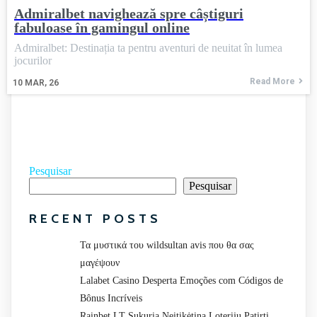
Admiralbet navighează spre câștiguri
fabuloase în gamingul online
Admiralbet: Destinația ta pentru aventuri de neuitat în lumea
jocurilor
Read More
10
MAR, 26
Pesquisar
Pesquisar
RECENT POSTS
Τα μυστικά του wildsultan avis που θα σας
μαγέψουν
Lalabet Casino Desperta Emoções com Códigos de
Bônus Incríveis
Rainbet LT Sukuria Neįtikėtiną Loterijų Patirtį