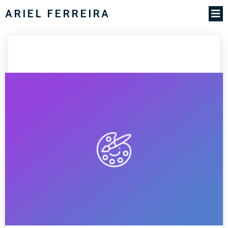
ARIEL FERREIRA