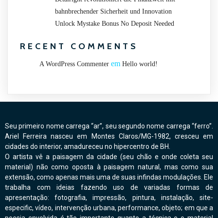
bahnbrechender Sicherheit und Innovation
Unlock Mystake Bonus No Deposit Needed
RECENT COMMENTS
em
A WordPress Commenter
Hello world!
Seu primeiro nome carrega “ar”, seu segundo nome carrega “ferro”.
Ariel Ferreira nasceu em Montes Claros/MG-1982, cresceu em
cidades do interior, amadureceu no hipercentro de BH.
O artista vê a paisagem da cidade (seu chão e onde coleta seu
material) não como oposta à paisagem natural, mas como sua
extensão, como apenas mais uma de suas infindas modulações. Ele
trabalha com ideias fazendo uso de variadas formas de
apresentação: fotografia, impressão, pintura, instalação, site-
especific, vídeo, intervenção urbana, performance, objeto; em que a