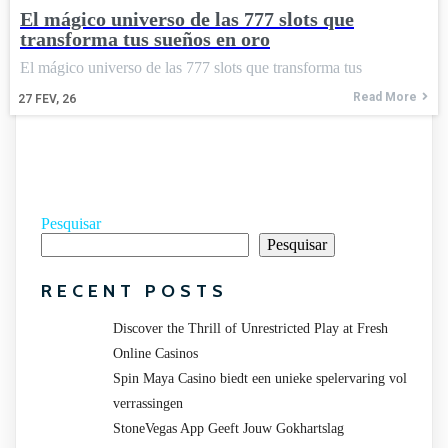
El mágico universo de las 777 slots que
transforma tus sueños en oro
El mágico universo de las 777 slots que transforma tus
Read More
27
FEV, 26
Pesquisar
Pesquisar
RECENT POSTS
Discover the Thrill of Unrestricted Play at Fresh
Online Casinos
Spin Maya Casino biedt een unieke spelervaring vol
verrassingen
StoneVegas App Geeft Jouw Gokhartslag