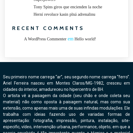
Tony Spins giros que encienden la noche
Herní revoluce kasin plná adrenalinu
RECENT COMMENTS
em
A WordPress Commenter
Hello world!
Seu primeiro nome carrega “ar”, seu segundo nome carrega “ferro”.
Ariel Ferreira nasceu em Montes Claros/MG-1982, cresceu em
cidades do interior, amadureceu no hipercentro de BH.
O artista vê a paisagem da cidade (seu chão e onde coleta seu
material) não como oposta à paisagem natural, mas como sua
extensão, como apenas mais uma de suas infindas modulações. Ele
trabalha com ideias fazendo uso de variadas formas de
apresentação: fotografia, impressão, pintura, instalação, site-
especific, vídeo, intervenção urbana, performance, objeto; em que a