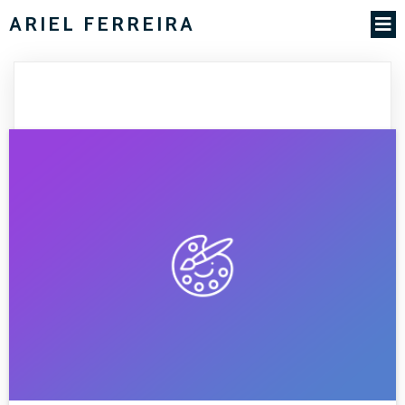
ARIEL FERREIRA