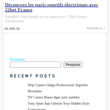
Découvrez les paris sportifs électriques avec
22bet France
Épargnez votre temps et vos gains avec 22bet France
Introduction
Read More
30
JAN, 26
Pesquisar
Pesquisar
RECENT POSTS
Drip Casino Código Promocional Segredos
Revelados
NV Casino Bonus Jäger jetzt startklar
Tony Spins App Unlocks Your Hidden Style
Superpowers