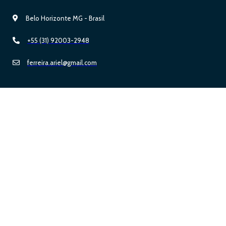
Belo Horizonte MG - Brasil
+55 (31) 92003-2948
ferreira.ariel@gmail.com