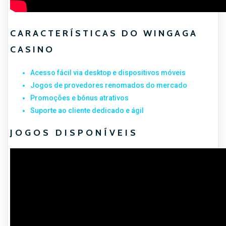
CARACTERÍSTICAS DO WINGAGA
CASINO
Acesso fácil via desktop e dispositivos móveis
Jogos de provedores renomados do mercado
Promoções e bônus atrativos
Suporte ao cliente dedicado e ágil
JOGOS DISPONÍVEIS