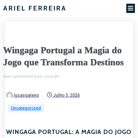
ARIEL FERREIRA
Wingaga Portugal a Magia do
Jogo que Transforma Destinos
Auto-generated post_excerpt
lucasgaleno
Julho 5, 2026
Uncategorized
WINGAGA PORTUGAL: A MAGIA DO JOGO