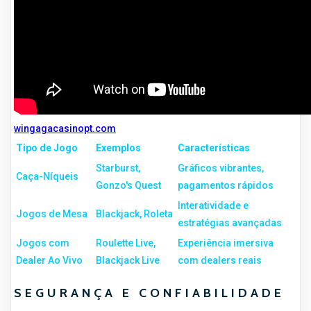
wingagacasinopt.com
Tipo de Jogo
Exemplos
Características
Starburst,
Gráficos vibrantes,
Caça-Níqueis
Gonzo's Quest
pagamentos rápidos
Interatividade e
Jogos de Mesa
Blackjack, Roleta
estratégias avançadas
Jogos com
Roulette Live,
Experiência imersiva
Dealer Ao Vivo
Blackjack Live
com dealers reais
SEGURANÇA E CONFIABILIDADE