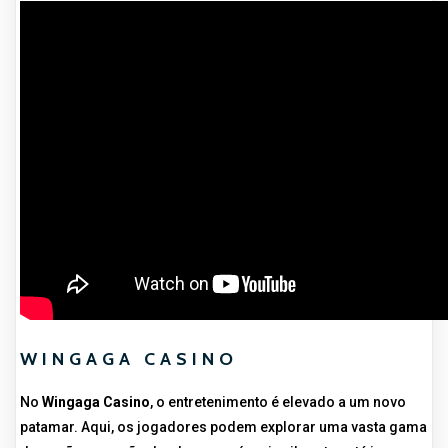
WINGAGA CASINO
No
Wingaga Casino
, o entretenimento é elevado a um novo
patamar. Aqui, os jogadores podem explorar uma vasta gama