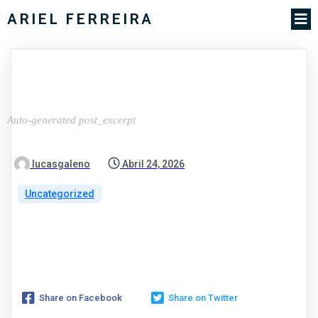
ARIEL FERREIRA
Auto-generated post_excerpt
lucasgaleno
Abril 24, 2026
Uncategorized
Share on Facebook
Share on Twitter