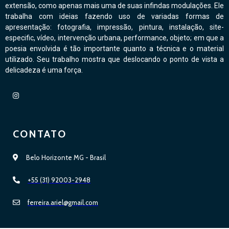
extensão, como apenas mais uma de suas infindas modulações. Ele
trabalha com ideias fazendo uso de variadas formas de
apresentação: fotografia, impressão, pintura, instalação, site-
especific, vídeo, intervenção urbana, performance, objeto; em que a
poesia envolvida é tão importante quanto a técnica e o material
utilizado. Seu trabalho mostra que deslocando o ponto de vista a
delicadeza é uma força.
CONTATO
Belo Horizonte MG - Brasil
+55 (31) 92003-2948
ferreira.ariel@gmail.com