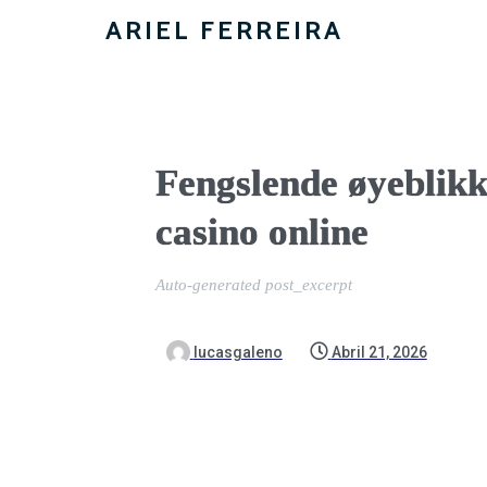
ARIEL FERREIRA
Fengslende øyeblikk
casino online
Auto-generated post_excerpt
lucasgaleno
Abril 21, 2026