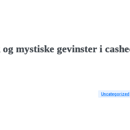
 og mystiske gevinster i cash
Uncategorized