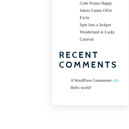
Code Promo Happy
Jokers Casino Offre
Exclu
Spin Into a Jackpot
Wonderland at Lucky
Carnival
RECENT
COMMENTS
em
A WordPress Commenter
Hello world!