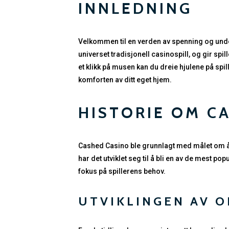
INNLEDNING
Velkommen til en verden av spenning og un
universet tradisjonell casinospill, og gir sp
et klikk på musen kan du dreie hjulene på spil
komforten av ditt eget hjem.
HISTORIE OM C
Cashed Casino ble grunnlagt med målet om å ti
har det utviklet seg til å bli en av de mest po
fokus på spillerens behov.
UTVIKLINGEN AV O