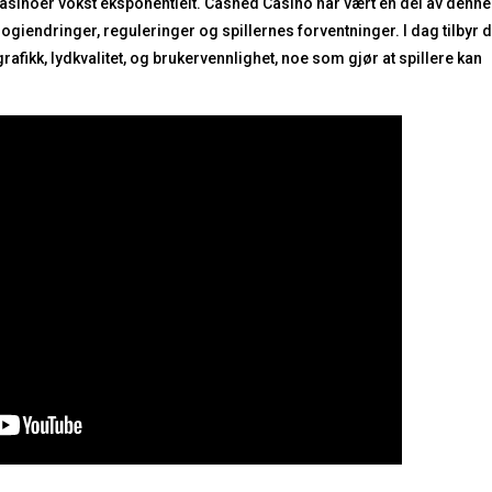
 kasinoer vokst eksponentielt. Cashed Casino har vært en del av denne
ogiendringer, reguleringer og spillernes forventninger. I dag tilbyr 
fikk, lydkvalitet, og brukervennlighet, noe som gjør at spillere kan