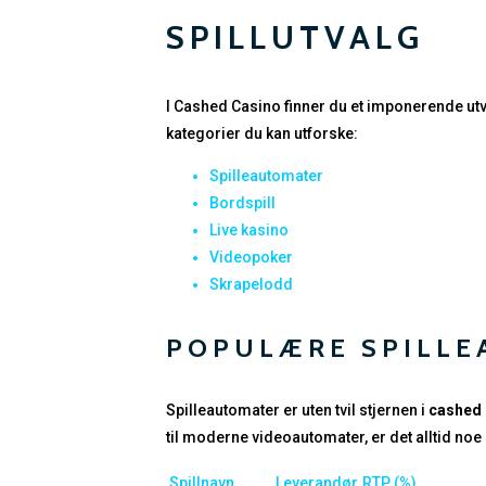
SPILLUTVALG
I Cashed Casino finner du et imponerende utval
kategorier du kan utforske:
Spilleautomater
Bordspill
Live kasino
Videopoker
Skrapelodd
POPULÆRE SPILL
Spilleautomater er uten tvil stjernen i
cashed 
til moderne videoautomater, er det alltid noe
Spillnavn
Leverandør
RTP (%)