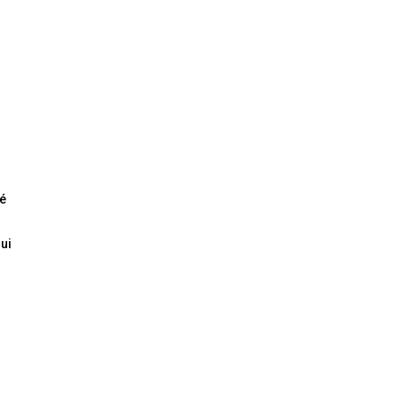
té
ui