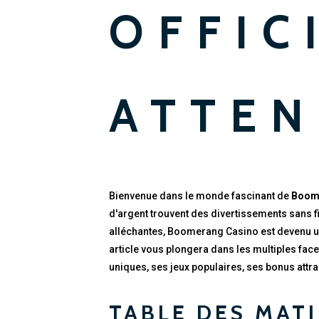
OFFIC
ATTE
Bienvenue dans le monde fascinant de
Boome
d'argent trouvent des divertissements sans fi
alléchantes, Boomerang Casino est devenu un
article vous plongera dans les multiples face
uniques, ses jeux populaires, ses bonus attrac
TABLE DES MAT