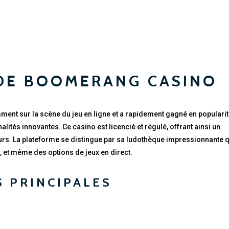
DE BOOMERANG CASINO
ment sur la scène du jeu en ligne et a rapidement gagné en populari
ités innovantes. Ce casino est licencié et régulé, offrant ainsi un
eurs. La plateforme se distingue par sa ludothèque impressionnante q
, et même des options de jeux en direct.
 PRINCIPALES