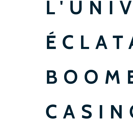
L'UNI
ÉCLAT
BOOM
CASIN