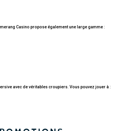
 Boomerang Casino propose également une large gamme :
ersive avec de véritables croupiers. Vous pouvez jouer à :