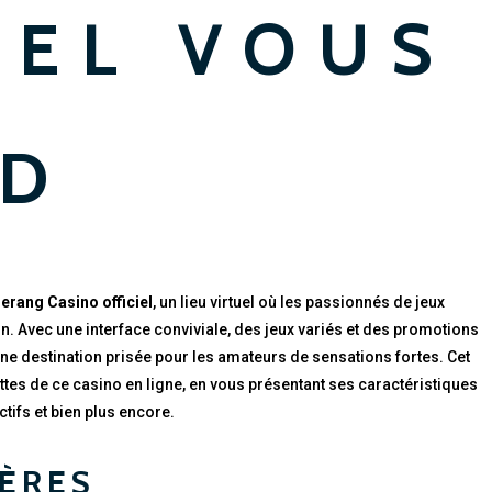
IEL VOUS
ND
rang Casino officiel
, un lieu virtuel où les passionnés de jeux
n. Avec une interface conviviale, des jeux variés et des promotions
e destination prisée pour les amateurs de sensations fortes. Cet
ttes de ce casino en ligne, en vous présentant ses caractéristiques
tifs et bien plus encore.
IÈRES